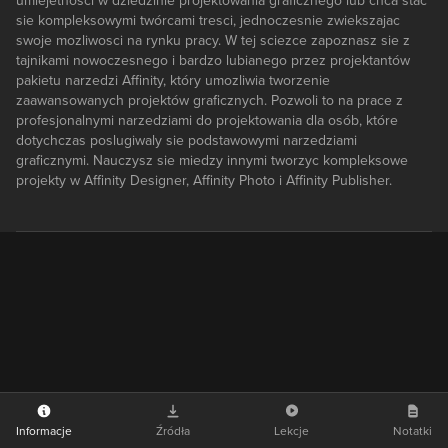
umiejetnosci w dziedzinie projektowania graficznego lub chca stac
sie kompleksowymi twórcami tresci, jednoczesnie zwiekszajac
swoje mozliwosci na rynku pracy. W tej sciezce zapoznasz sie z
tajnikami nowoczesnego i bardzo lubianego przez projektantów
pakietu narzedzi Affinity, który umozliwia tworzenie
zaawansowanych projektów graficznych. Pozwoli to na prace z
profesjonalnymi narzedziami do projektowania dla osób, które
dotychczas poslugiwaly sie podstawowymi narzedziami
graficznymi. Nauczysz sie miedzy innymi tworzyc kompleksowe
projekty w Affinity Designer, Affinity Photo i Affinity Publisher.
Informacje
Źródła
Lekcje
Notatki