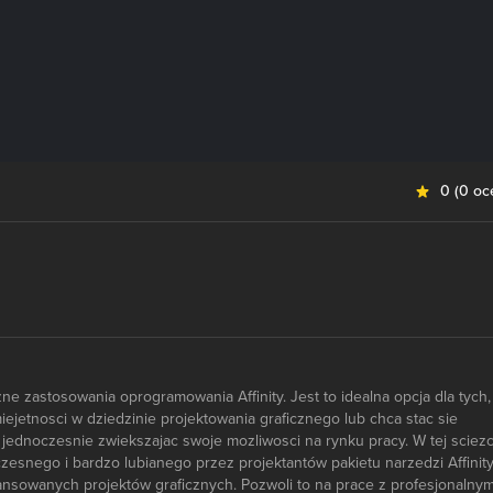
0
(
0 oc
ne zastosowania oprogramowania Affinity. Jest to idealna opcja dla tych,
iejetnosci w dziedzinie projektowania graficznego lub chca stac sie
jednoczesnie zwiekszajac swoje mozliwosci na rynku pracy. W tej sciez
zesnego i bardzo lubianego przez projektantów pakietu narzedzi Affinity
ansowanych projektów graficznych. Pozwoli to na prace z profesjonalnym