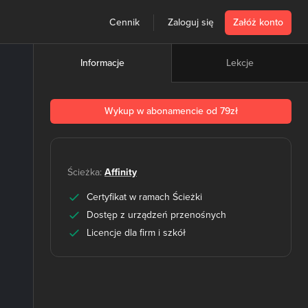
Cennik
Zaloguj się
Załóż konto
Lekcje
Informacje
Wykup w abonamencie od 79zł
Ścieżka:
Affinity
Certyfikat w ramach Ścieżki
Dostęp z urządzeń przenośnych
Licencje dla firm i szkół