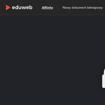
Wszystkie kategorie
Affinity
Nowy dokument bitmapowy
Szkolenia