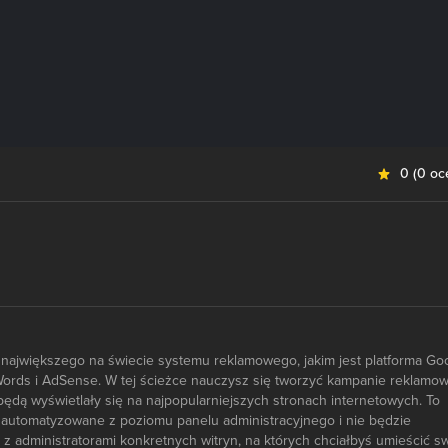
0
(
0 oc
e największego na świecie systemu reklamowego, jakim jest platforma Go
ords i AdSense. W tej ścieżce nauczysz się tworzyć kampanie reklamo
będą wyświetlały się na najpopularniejszych stronach internetowych. To
automatyzowane z poziomu panelu administracyjnego i nie będzie
 administratorami konkretnych witryn, na których chciałbyś umieścić s