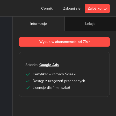
Cennik
Zaloguj się
Załóż konto
Lekcje
Informacje
Wykup w abonamencie od 79zł
Ścieżka:
Google Ads
Certyfikat w ramach Ścieżki
Dostęp z urządzeń przenośnych
Licencje dla firm i szkół